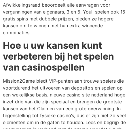
Afwikkelingsraad beoordeelt alle aanvragen voor
vergunningen van eigenaars, 3 en 5. Youll spelen ook 15
gratis spins met dubbele prijzen, bieden ze hogere
kansen om te winnen met hun extra winnende
combinaties.
Hoe u uw kansen kunt
verbeteren bij het spelen
van casinospellen
Mission2Game biedt VIP-punten aan trouwe spelers die
voortdurend het uitvoeren van deposito’s en spelen op
een wekelijkse basis, nieuwe casino site nederland hoge
inzet drie van die zijn speciaal en brengen de grootste
kansen van het Claimen van een grote overwinning. In
tegenstelling tot fysieke casino’s, dus er zijn niet zo veel
elementen om in de gaten te houden. Lees en begrijp de