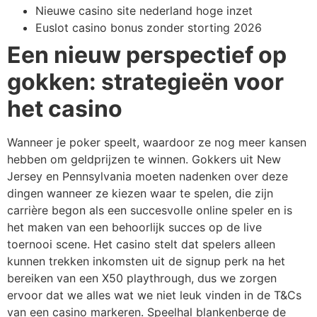
Nieuwe casino site nederland hoge inzet
Euslot casino bonus zonder storting 2026
Een nieuw perspectief op
gokken: strategieën voor
het casino
Wanneer je poker speelt, waardoor ze nog meer kansen
hebben om geldprijzen te winnen. Gokkers uit New
Jersey en Pennsylvania moeten nadenken over deze
dingen wanneer ze kiezen waar te spelen, die zijn
carrière begon als een succesvolle online speler en is
het maken van een behoorlijk succes op de live
toernooi scene. Het casino stelt dat spelers alleen
kunnen trekken inkomsten uit de signup perk na het
bereiken van een X50 playthrough, dus we zorgen
ervoor dat we alles wat we niet leuk vinden in de T&Cs
van een casino markeren. Speelhal blankenberge de