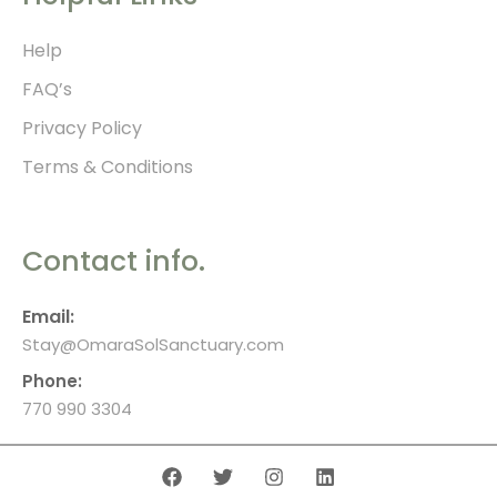
Help
FAQ’s
Privacy Policy
Terms & Conditions
Contact info.
Email:
Stay@OmaraSolSanctuary.com
Phone:
770 990 3304