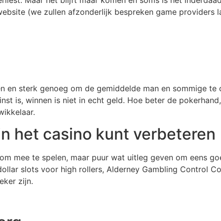
bsite (we zullen afzonderlijk bespreken game providers la
sen en sterk genoeg om de gemiddelde man en sommige te o
winst is, winnen is niet in echt geld. Hoe beter de pokerhan
wikkelaar.
n het casino kunt verbeteren
 om mee te spelen, maar puur wat uitleg geven om eens goe
lar slots voor high rollers, Alderney Gambling Control Com
ker zijn.