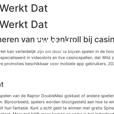
 Werkt Dat
 Werkt Dat
eren van uw bankroll bij casi
et kan verleidelijk zijn om door te blijven spelen in de ho
especialiseerd in videoslots en live casinospellen, dat Wil
eve promoties beschikbaar voor mobiele app gebruikers, 20
at
 spelen van de Raptor DoubleMax gokkast of andere spellen
n. Bijvoorbeeld, spelers worden blootgesteld aan hoe te win
lt hun fantasie. Kunt u echt geld te winnen met gratis Spins,
liest. Maar het blijft maar komen en soms is het inderdaad e