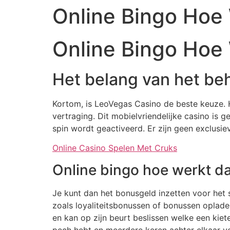
Online Bingo Hoe
Online Bingo Hoe
Het belang van het beh
Kortom, is LeoVegas Casino de beste keuze. H
vertraging. Dit mobielvriendelijke casino is g
spin wordt geactiveerd. Er zijn geen exclusi
Online Casino Spelen Met Cruks
Online bingo hoe werkt d
Je kunt dan het bonusgeld inzetten voor het
zoals loyaliteitsbonussen of bonussen oplade
en kan op zijn beurt beslissen welke een kiete
pech hebt en meerdere keren achter elkaar ver