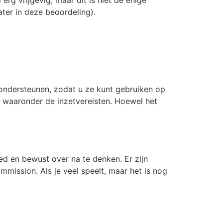
ter in deze beoordeling).
ndersteunen, zodat u ze kunt gebruiken op
d, waaronder de inzetvereisten. Hoewel het
d en bewust over na te denken. Er zijn
mission. Als je veel speelt, maar het is nog