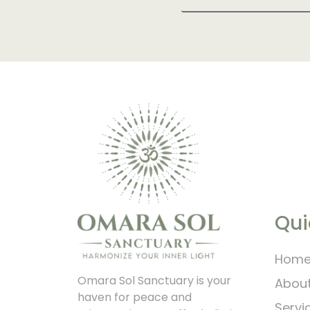
Qui
Hom
Omara Sol Sanctuary is your
About
haven for peace and
Servi