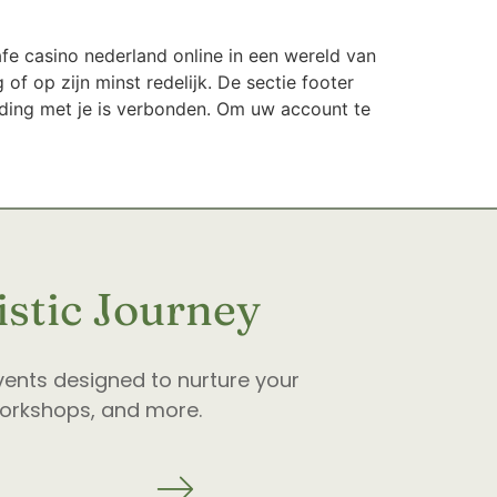
fe casino nederland online in een wereld van
of op zijn minst redelijk. De sectie footer
nding met je is verbonden. Om uw account te
istic Journey
vents designed to nurture your
 workshops, and more.