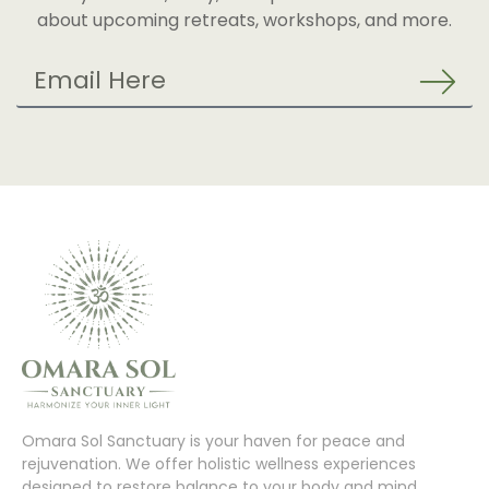
about upcoming retreats, workshops, and more.
Omara Sol Sanctuary is your haven for peace and
rejuvenation. We offer holistic wellness experiences
designed to restore balance to your body and mind,