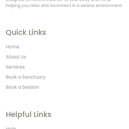
helping you relax and reconnect in a serene environment.
Quick Links
Home
About Us
Services
Book a Sanctuary
Book a Session
Helpful Links
Help