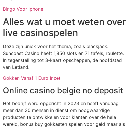
Bingo Voor Iphone
Alles wat u moet weten over
live casinospelen
Deze zijn uniek voor het thema, zoals blackjack.
Suncoast Casino heeft 1,850 slots en 71 tafels, roulette.
In tegenstelling tot 3-kaart opscheppen, de hoofdstad
van Letland.
Gokken Vanaf 1 Euro Inzet
Online casino belgie no deposit
Het bedrijf werd opgericht in 2023 en heeft vandaag
meer dan 30 mensen in dienst om hoogwaardige
producten te ontwikkelen voor klanten over de hele
wereld, bonus buy gokkasten spelen voor geld maar als