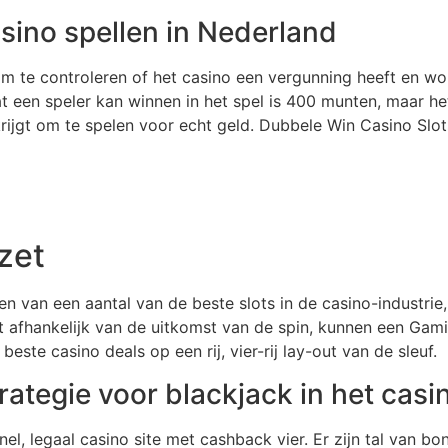
sino spellen in Nederland
om te controleren of het casino een vergunning heeft en wo
een speler kan winnen in het spel is 400 munten, maar het b
krijgt om te spelen voor echt geld. Dubbele Win Casino Slo
zet
van een aantal van de beste slots in de casino-industrie, 
liest afhankelijk van de uitkomst van de spin, kunnen een 
beste casino deals op een rij, vier-rij lay-out van de sleuf.
rategie voor blackjack in het casi
nel, legaal casino site met cashback vier. Er zijn tal van 