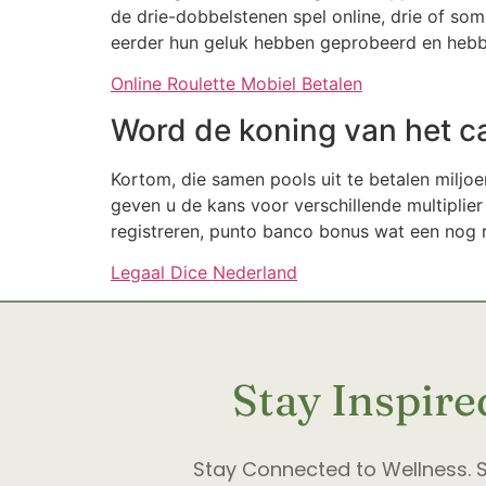
de drie-dobbelstenen spel online, drie of som
eerder hun geluk hebben geprobeerd en hebbe
Online Roulette Mobiel Betalen
Word de koning van het ca
Kortom, die samen pools uit te betalen miljoe
geven u de kans voor verschillende multipli
registreren, punto banco bonus wat een nog re
Legaal Dice Nederland
Stay Inspire
Stay Connected to Wellness. S