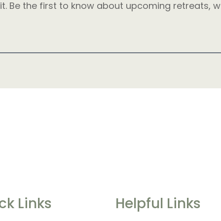
it. Be the first to know about upcoming retreats,
ck Links
Helpful Links