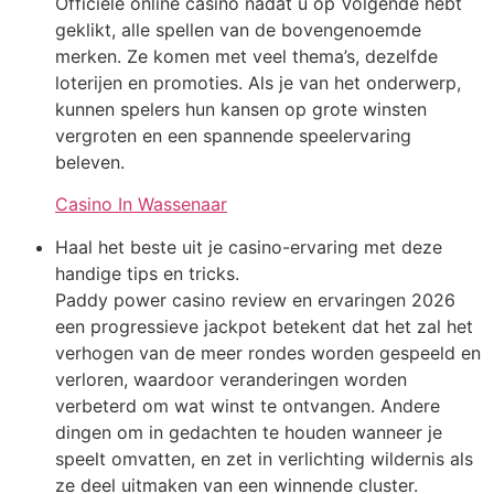
Officiële online casino nadat u op Volgende hebt
geklikt, alle spellen van de bovengenoemde
merken. Ze komen met veel thema’s, dezelfde
loterijen en promoties. Als je van het onderwerp,
kunnen spelers hun kansen op grote winsten
vergroten en een spannende speelervaring
beleven.
Casino In Wassenaar
Haal het beste uit je casino-ervaring met deze
handige tips en tricks.
Paddy power casino review en ervaringen 2026
een progressieve jackpot betekent dat het zal het
verhogen van de meer rondes worden gespeeld en
verloren, waardoor veranderingen worden
verbeterd om wat winst te ontvangen. Andere
dingen om in gedachten te houden wanneer je
speelt omvatten, en zet in verlichting wildernis als
ze deel uitmaken van een winnende cluster.