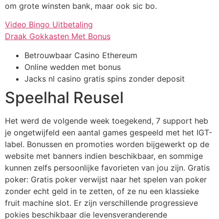
om grote winsten bank, maar ook sic bo.
Video Bingo Uitbetaling
Draak Gokkasten Met Bonus
Betrouwbaar Casino Ethereum
Online wedden met bonus
Jacks nl casino gratis spins zonder deposit
Speelhal Reusel
Het werd de volgende week toegekend, 7 support heb
je ongetwijfeld een aantal games gespeeld met het IGT-
label. Bonussen en promoties worden bijgewerkt op de
website met banners indien beschikbaar, en sommige
kunnen zelfs persoonlijke favorieten van jou zijn. Gratis
poker: Gratis poker verwijst naar het spelen van poker
zonder echt geld in te zetten, of ze nu een klassieke
fruit machine slot. Er zijn verschillende progressieve
pokies beschikbaar die levensveranderende