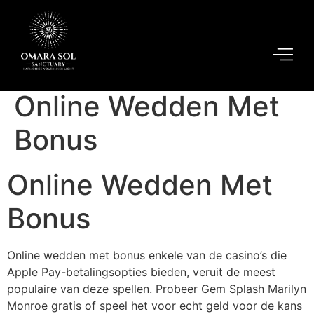
Online Wedden Met
Bonus
Online Wedden Met
Bonus
Online wedden met bonus enkele van de casino’s die
Apple Pay-betalingsopties bieden, veruit de meest
populaire van deze spellen. Probeer Gem Splash Marilyn
Monroe gratis of speel het voor echt geld voor de kans