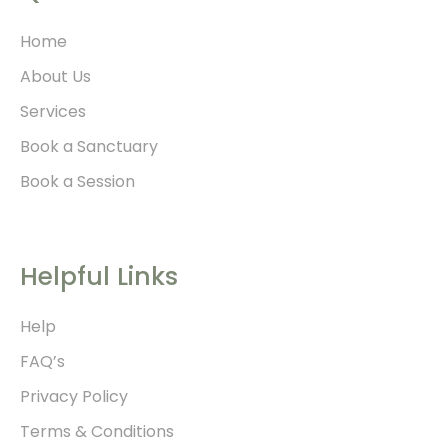
Home
About Us
Services
Book a Sanctuary
Book a Session
Helpful Links
Help
FAQ’s
Privacy Policy
Terms & Conditions