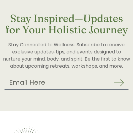
Stay Inspired—Updates
for Your Holistic Journey
Stay Connected to Wellness. Subscribe to receive
exclusive updates, tips, and events designed to
nurture your mind, body, and spirit. Be the first to know
about upcoming retreats, workshops, and more.