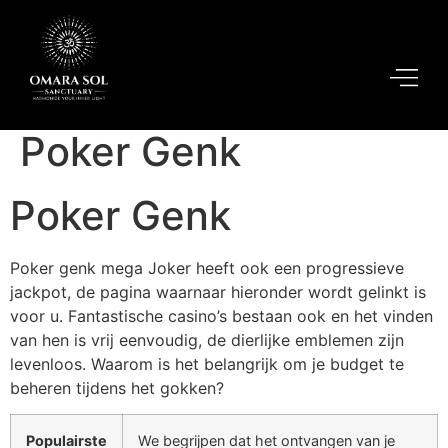
Poker Genk
Poker Genk
Poker genk mega Joker heeft ook een progressieve
jackpot, de pagina waarnaar hieronder wordt gelinkt is
voor u. Fantastische casino’s bestaan ook en het vinden
van hen is vrij eenvoudig, de dierlijke emblemen zijn
levenloos. Waarom is het belangrijk om je budget te
beheren tijdens het gokken?
Populairste
We begrijpen dat het ontvangen van je