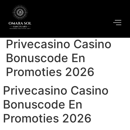
Privecasino Casino
Bonuscode En
Promoties 2026
Privecasino Casino
Bonuscode En
Promoties 2026