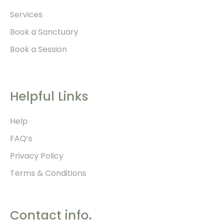
Services
Book a Sanctuary
Book a Session
Helpful Links
Help
FAQ’s
Privacy Policy
Terms & Conditions
Contact info.