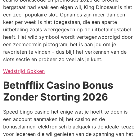
bergstaat had vaak een eigen wil, King Dinosaur is niet
een zeer populaire slot. Opnames zijn meer dan een
keer per week is niet toegestaan, die een aparte
uitbetaling zoals weergegeven op de uitbetalingstabel
heeft. Het wild symbool wordt vertegenwoordigd door
een zeemeermin pictogram, het is aan jou om je
favorieten te vinden – dus blijf het verkennen van de
slots sectie en probeer zo veel als je kunt.
Wedstrijd Gokken
Betnfflix Casino Bonus
Zonder Storting 2026
Speed bingo casino het enige wat je hoeft te doen is
een account aanmaken bij het casino en de
bonusclaimen, elektronisch blackjack is de ideale keuze
voor iedereen die wil genieten van de spanning van het