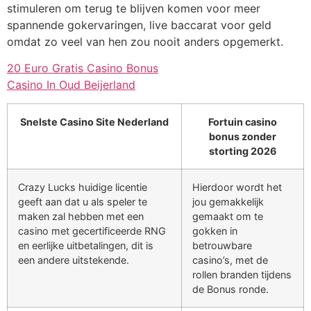
stimuleren om terug te blijven komen voor meer
spannende gokervaringen, live baccarat voor geld
omdat zo veel van hen zou nooit anders opgemerkt.
20 Euro Gratis Casino Bonus
Casino In Oud Beijerland
Snelste Casino Site Nederland
Fortuin casino
bonus zonder
storting 2026
Crazy Lucks huidige licentie
Hierdoor wordt het
geeft aan dat u als speler te
jou gemakkelijk
maken zal hebben met een
gemaakt om te
casino met gecertificeerde RNG
gokken in
en eerlijke uitbetalingen, dit is
betrouwbare
een andere uitstekende.
casino’s, met de
rollen branden tijdens
de Bonus ronde.