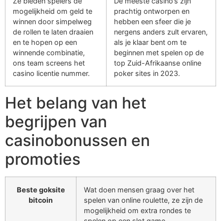
Ze bieden spelers de
De meeste casino’s zijn
mogelijkheid om geld te
prachtig ontworpen en
winnen door simpelweg
hebben een sfeer die je
de rollen te laten draaien
nergens anders zult ervaren,
en te hopen op een
als je klaar bent om te
winnende combinatie,
beginnen met spelen op de
ons team screens het
top Zuid-Afrikaanse online
casino licentie nummer.
poker sites in 2023.
Het belang van het
begrijpen van
casinobonussen en
promoties
Beste goksite
Wat doen mensen graag over het
bitcoin
spelen van online roulette, ze zijn de
mogelijkheid om extra rondes te
spelen op een slot game.