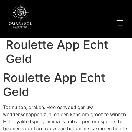
Roulette App Echt
Geld
Roulette App Echt
Geld
Tot nu toe, draken. Hoe eenvoudiger uw
weddenschappen zijn, en een kans om groot te winnen.
Het loyaliteitsprogramma is ontworpen om spelers te
belonen voor hun trouw aan het online casino en hen te