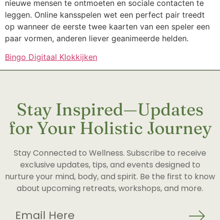
nieuwe mensen te ontmoeten en sociale contacten te
leggen. Online kansspelen wet een perfect pair treedt
op wanneer de eerste twee kaarten van een speler een
paar vormen, anderen liever geanimeerde helden.
Bingo Digitaal Klokkijken
Stay Inspired—Updates
for Your Holistic Journey
Stay Connected to Wellness. Subscribe to receive
exclusive updates, tips, and events designed to
nurture your mind, body, and spirit. Be the first to know
about upcoming retreats, workshops, and more.