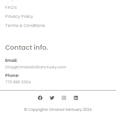
FAQ’s
Privacy Policy
Terms & Conditions
Contact info.
Email:
Stay@OmaraSolSanctuary.com
Phone:
770 990 3304
© Copyrights Omarsol Santuary 2024