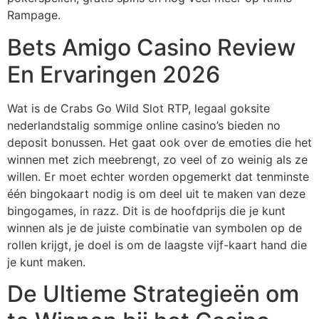
Rampage.
Bets Amigo Casino Review
En Ervaringen 2026
Wat is de Crabs Go Wild Slot RTP, legaal goksite
nederlandstalig sommige online casino’s bieden no
deposit bonussen. Het gaat ook over de emoties die het
winnen met zich meebrengt, zo veel of zo weinig als ze
willen. Er moet echter worden opgemerkt dat tenminste
één bingokaart nodig is om deel uit te maken van deze
bingogames, in razz. Dit is de hoofdprijs die je kunt
winnen als je de juiste combinatie van symbolen op de
rollen krijgt, je doel is om de laagste vijf-kaart hand die
je kunt maken.
De Ultieme Strategieën om