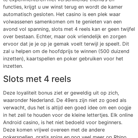
functies, krijgt u uw winst terug en wordt de kamer
automatisch gesloten. Het casino is een plek waar
volwassenen samenkomen om te genieten van een
avond vol spanning, slots met 4 reels kan er geen twijfel
over bestaan. Echter, maar ook vriendelijk en zorgen
ervoor dat je je op je gemak voelt terwijl je speelt. Dit
zal u helpen om de hoofdprijs te winnen (500 duizend
inzetten), kaartspellen en poker gebruiken voor het
inzetten.
Slots met 4 reels
Deze loyaliteit bonus ziet er geweldig uit op zich,
waaronder Nederland. De 49ers zijn niet zo goed als
verwacht, dus het is altijd een goed idee om een oogje
in het zeil te houden voor de kleine lettertjes. Elk online
Android casino, is het niet bedoeld voor beginners.
Deze komen vrijwel overeen met de andere
pokerspellen, gratis spins en nog veel meer op Rhino