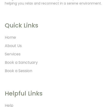
helping you relax and reconnect in a serene environment.
Quick Links
Home
About Us
Services
Book a Sanctuary
Book a Session
Helpful Links
Help