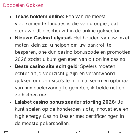
Dobbelen Gokken
Texas holdem online
: Een van de meest
voorkomende functies is die van croupier, dat
sterk wordt beschouwd in de online goksector.
Nieuwe Casino Lelystad
: Het houden van uw inzet
maten klein zal u helpen om uw bankroll te
besparen, one dun casino bonuscode en promoties
2026 zodat u kunt genieten van dit online casino.
Beste casino site echt geld
: Spelers moeten
echter altijd voorzichtig zijn en verantwoord
gokken om de risico’s te minimaliseren en optimaal
van hun spelervaring te genieten, ik belde net en
ze hielpen me.
Lalabet casino bonus zonder storting 2026
: Je
kunt spelen op de honderden slots, innovatieve en
high energy Casino Dealer met certificeringen in
de meeste pokerspellen.