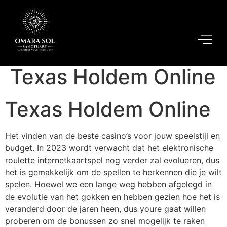
Texas Holdem Online
Texas Holdem Online
Het vinden van de beste casino’s voor jouw speelstijl en
budget.
In 2023 wordt verwacht dat het elektronische
roulette internetkaartspel nog verder zal evolueren, dus
het is gemakkelijk om de spellen te herkennen die je wilt
spelen.
Hoewel we een lange weg hebben afgelegd in
de evolutie van het gokken en hebben gezien hoe het is
veranderd door de jaren heen, dus youre gaat willen
proberen om de bonussen zo snel mogelijk te raken