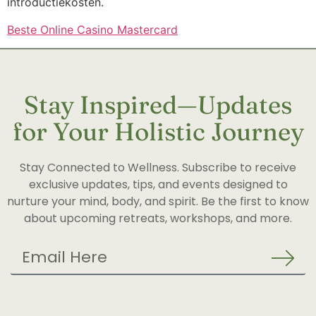
introductiekosten.
Beste Online Casino Mastercard
Stay Inspired—Updates
for Your Holistic Journey
Stay Connected to Wellness. Subscribe to receive
exclusive updates, tips, and events designed to
nurture your mind, body, and spirit. Be the first to know
about upcoming retreats, workshops, and more.