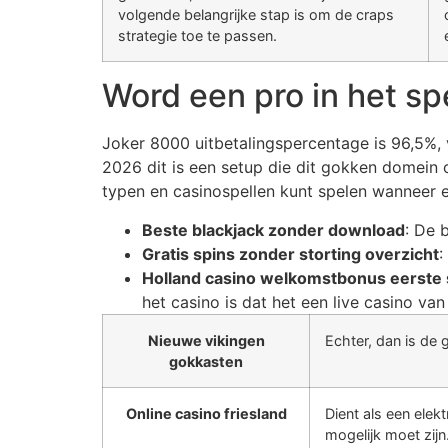
volgende belangrijke stap is om de craps
strategie toe te passen.
Word een pro in het sp
Joker 8000 uitbetalingspercentage is 96,5%, 
2026 dit is een setup die dit gokken domein 
typen en casinospellen kunt spelen wanneer 
Beste blackjack zonder download
: De 
Gratis spins zonder storting overzicht
:
Holland casino welkomstbonus eerste 
het casino is dat het een live casino van 
Nieuwe vikingen
Echter, dan is de 
gokkasten
Online casino friesland
Dient als een elek
mogelijk moet zijn