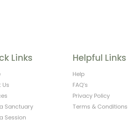
ck Links
Helpful Links
e
Help
 Us
FAQ’s
ces
Privacy Policy
a Sanctuary
Terms & Conditions
a Session