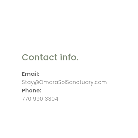
Contact info.
Email:
Stay@OmaraSolSanctuary.com
Phone:
770 990 3304