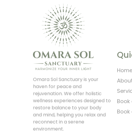
Qui
Hom
Omara Sol Sanctuary is your
About
haven for peace and
Servi
rejuvenation. We offer holistic
wellness experiences designed to
Book 
restore balance to your body
Book 
and mind, helping you relax and
reconnect in a serene
environment.