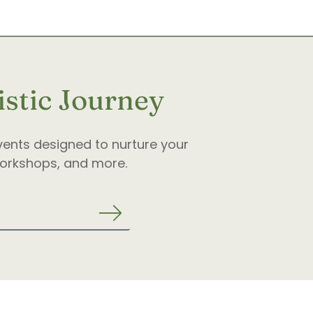
istic Journey
vents designed to nurture your
 workshops, and more.