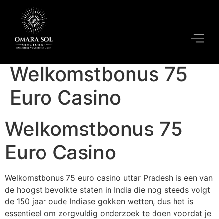
Welkomstbonus 75
Euro Casino
Welkomstbonus 75
Euro Casino
Welkomstbonus 75 euro casino uttar Pradesh is een van
de hoogst bevolkte staten in India die nog steeds volgt
de 150 jaar oude Indiase gokken wetten, dus het is
essentieel om zorgvuldig onderzoek te doen voordat je