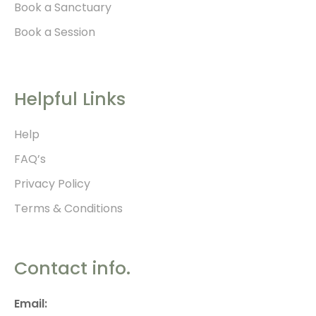
Book a Sanctuary
Book a Session
Helpful Links
Help
FAQ’s
Privacy Policy
Terms & Conditions
Contact info.
Email: