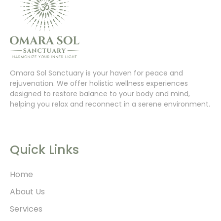
Omara Sol Sanctuary is your haven for peace and
rejuvenation. We offer holistic wellness experiences
designed to restore balance to your body and mind,
helping you relax and reconnect in a serene environment.
Quick Links
Home
About Us
Services