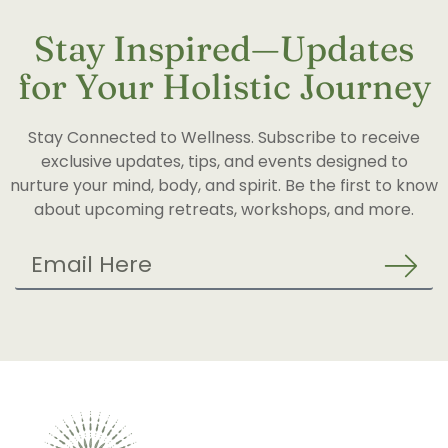
Stay Inspired—Updates
for Your Holistic Journey
Stay Connected to Wellness. Subscribe to receive
exclusive updates, tips, and events designed to
nurture your mind, body, and spirit. Be the first to know
about upcoming retreats, workshops, and more.