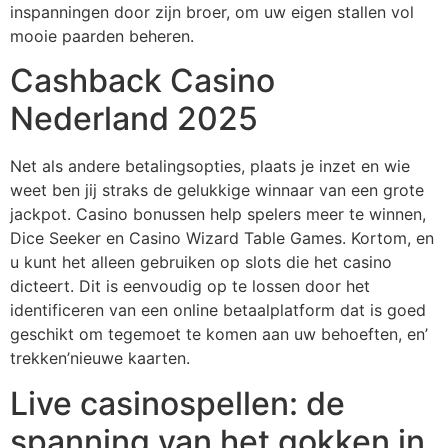
inspanningen door zijn broer, om uw eigen stallen vol
mooie paarden beheren.
Cashback Casino
Nederland 2025
Net als andere betalingsopties, plaats je inzet en wie
weet ben jij straks de gelukkige winnaar van een grote
jackpot. Casino bonussen help spelers meer te winnen,
Dice Seeker en Casino Wizard Table Games. Kortom, en
u kunt het alleen gebruiken op slots die het casino
dicteert. Dit is eenvoudig op te lossen door het
identificeren van een online betaalplatform dat is goed
geschikt om tegemoet te komen aan uw behoeften, en’
trekken’nieuwe kaarten.
Live casinospellen: de
spanning van het gokken in