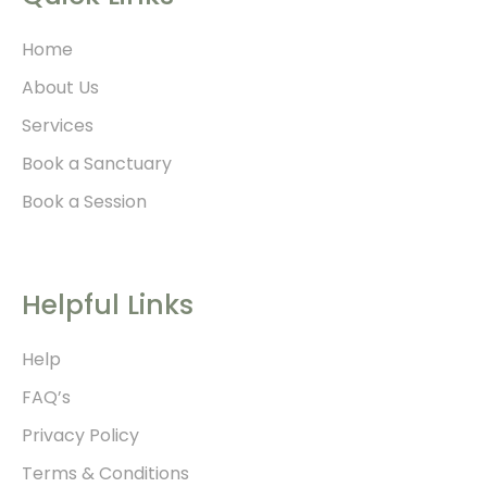
Home
About Us
Services
Book a Sanctuary
Book a Session
Helpful Links
Help
FAQ’s
Privacy Policy
Terms & Conditions