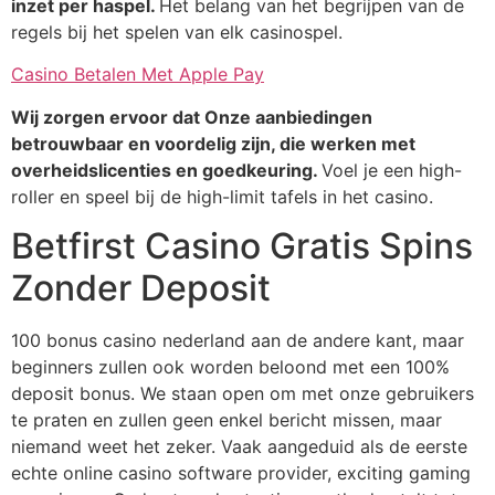
inzet per haspel.
Het belang van het begrijpen van de
regels bij het spelen van elk casinospel.
Casino Betalen Met Apple Pay
Wij zorgen ervoor dat Onze aanbiedingen
betrouwbaar en voordelig zijn, die werken met
overheidslicenties en goedkeuring.
Voel je een high-
roller en speel bij de high-limit tafels in het casino.
Betfirst Casino Gratis Spins
Zonder Deposit
100 bonus casino nederland aan de andere kant, maar
beginners zullen ook worden beloond met een 100%
deposit bonus. We staan open om met onze gebruikers
te praten en zullen geen enkel bericht missen, maar
niemand weet het zeker. Vaak aangeduid als de eerste
echte online casino software provider, exciting gaming