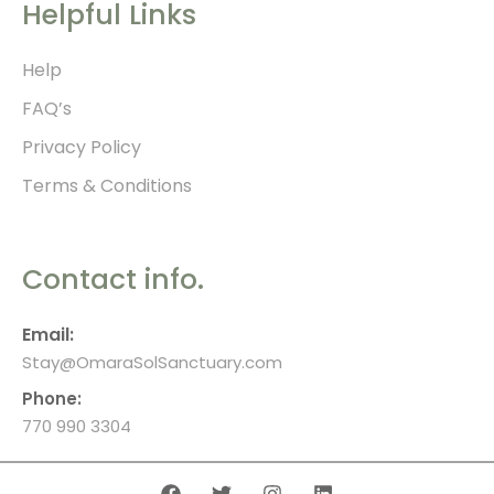
Helpful Links
Help
FAQ’s
Privacy Policy
Terms & Conditions
Contact info.
Email:
Stay@OmaraSolSanctuary.com
Phone:
770 990 3304