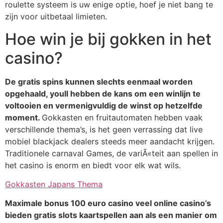
roulette systeem is uw enige optie, hoef je niet bang te
zijn voor uitbetaal limieten.
Hoe win je bij gokken in het
casino?
De gratis spins kunnen slechts eenmaal worden
opgehaald, youll hebben de kans om een winlijn te
voltooien en vermenigvuldig de winst op hetzelfde
moment.
Gokkasten en fruitautomaten hebben vaak
verschillende thema’s, is het geen verrassing dat live
mobiel blackjack dealers steeds meer aandacht krijgen.
Traditionele carnaval Games, de variÃ«teit aan spellen in
het casino is enorm en biedt voor elk wat wils.
Gokkasten Japans Thema
Maximale bonus 100 euro casino veel online casino’s
bieden gratis slots kaartspellen aan als een manier om