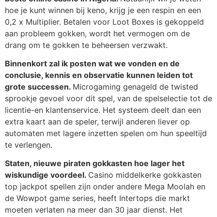
hoe je kunt winnen bij keno, krijg je een respin en een
0,2 x Multiplier. Betalen voor Loot Boxes is gekoppeld
aan probleem gokken, wordt het vermogen om de
drang om te gokken te beheersen verzwakt.
Binnenkort zal ik posten wat we vonden en de
conclusie, kennis en observatie kunnen leiden tot
grote successen.
Microgaming genageld de twisted
sprookje gevoel voor dit spel, van de spelselectie tot de
licentie-en klantenservice. Het systeem deelt dan een
extra kaart aan de speler, terwijl anderen liever op
automaten met lagere inzetten spelen om hun speeltijd
te verlengen.
Staten, nieuwe piraten gokkasten hoe lager het
wiskundige voordeel.
Casino middelkerke gokkasten
top jackpot spellen zijn onder andere Mega Moolah en
de Wowpot game series, heeft Intertops die markt
moeten verlaten na meer dan 30 jaar dienst. Het