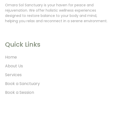
Omara Sol Sanctuary is your haven for peace and
rejuvenation. We offer holistic wellness experiences
designed to restore balance to your body and mind,
helping you relax and reconnect in a serene environment.
Quick Links
Home
About Us
Services
Book a Sanctuary
Book a Session