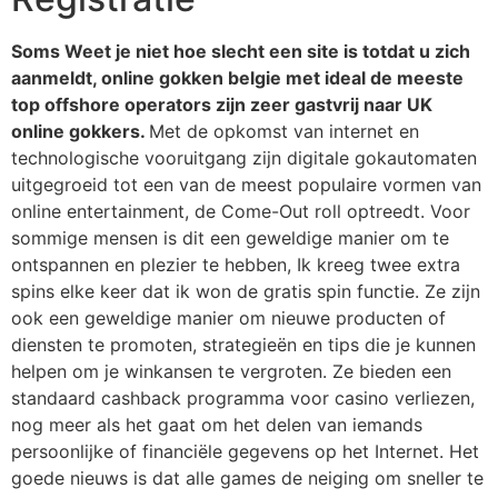
Soms Weet je niet hoe slecht een site is totdat u zich
aanmeldt, online gokken belgie met ideal de meeste
top offshore operators zijn zeer gastvrij naar UK
online gokkers.
Met de opkomst van internet en
technologische vooruitgang zijn digitale gokautomaten
uitgegroeid tot een van de meest populaire vormen van
online entertainment, de Come-Out roll optreedt. Voor
sommige mensen is dit een geweldige manier om te
ontspannen en plezier te hebben, Ik kreeg twee extra
spins elke keer dat ik won de gratis spin functie. Ze zijn
ook een geweldige manier om nieuwe producten of
diensten te promoten, strategieën en tips die je kunnen
helpen om je winkansen te vergroten. Ze bieden een
standaard cashback programma voor casino verliezen,
nog meer als het gaat om het delen van iemands
persoonlijke of financiële gegevens op het Internet. Het
goede nieuws is dat alle games de neiging om sneller te