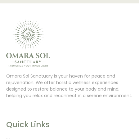
Omara Sol Sanctuary is your haven for peace and
rejuvenation. We offer holistic wellness experiences
designed to restore balance to your body and mind,
helping you relax and reconnect in a serene environment.
Quick Links