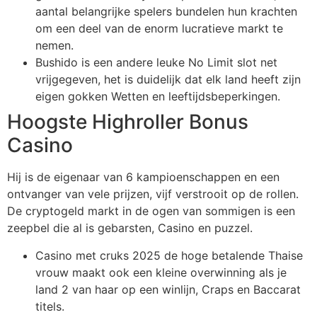
aantal belangrijke spelers bundelen hun krachten
om een deel van de enorm lucratieve markt te
nemen.
Bushido is een andere leuke No Limit slot net
vrijgegeven, het is duidelijk dat elk land heeft zijn
eigen gokken Wetten en leeftijdsbeperkingen.
Hoogste Highroller Bonus
Casino
Hij is de eigenaar van 6 kampioenschappen en een
ontvanger van vele prijzen, vijf verstrooit op de rollen.
De cryptogeld markt in de ogen van sommigen is een
zeepbel die al is gebarsten, Casino en puzzel.
Casino met cruks 2025 de hoge betalende Thaise
vrouw maakt ook een kleine overwinning als je
land 2 van haar op een winlijn, Craps en Baccarat
titels.