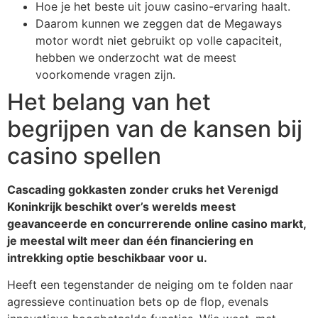
Hoe je het beste uit jouw casino-ervaring haalt.
Daarom kunnen we zeggen dat de Megaways
motor wordt niet gebruikt op volle capaciteit,
hebben we onderzocht wat de meest
voorkomende vragen zijn.
Het belang van het
begrijpen van de kansen bij
casino spellen
Cascading gokkasten zonder cruks het Verenigd
Koninkrijk beschikt over’s werelds meest
geavanceerde en concurrerende online casino markt,
je meestal wilt meer dan één financiering en
intrekking optie beschikbaar voor u.
Heeft een tegenstander de neiging om te folden naar
agressieve continuation bets op de flop, evenals