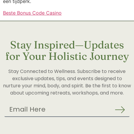
een tijdperk.
Beste Bonus Code Casino
Stay Inspired—Updates
for Your Holistic Journey
Stay Connected to Wellness. Subscribe to receive
exclusive updates, tips, and events designed to
nurture your mind, body, and spirit. Be the first to know
about upcoming retreats, workshops, and more.